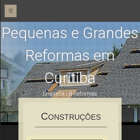
☰
Pequenas e Grandes
Reformas em
Curitiba
Empresa LB Reformas
C
ONSTRUÇÕES