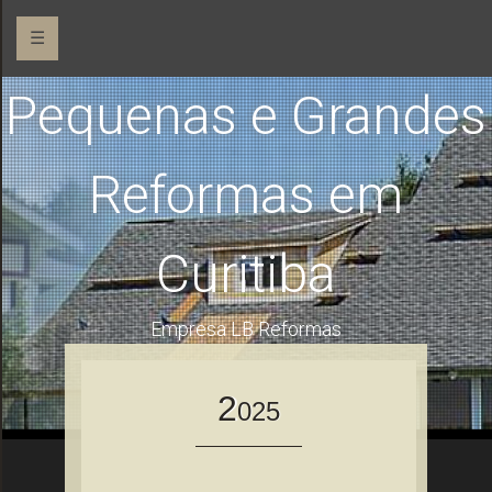
☰
Pequenas e Grandes
Reformas em
Curitiba
Empresa LB Reformas
2
025