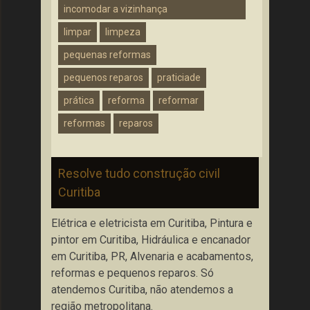
incomodar a vizinhança
limpar
limpeza
pequenas reformas
pequenos reparos
praticiade
prática
reforma
reformar
reformas
reparos
Resolve tudo construção civil
Curitiba
Elétrica e eletricista em Curitiba, Pintura e
pintor em Curitiba, Hidráulica e encanador
em Curitiba, PR, Alvenaria e acabamentos,
reformas e pequenos reparos. Só
atendemos Curitiba, não atendemos a
região metropolitana.