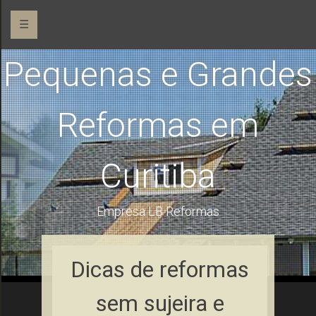
☰
Pequenas e Grandes
Reformas em
Curitiba
Empresa LB Reformas
Dicas de reformas
sem sujeira e