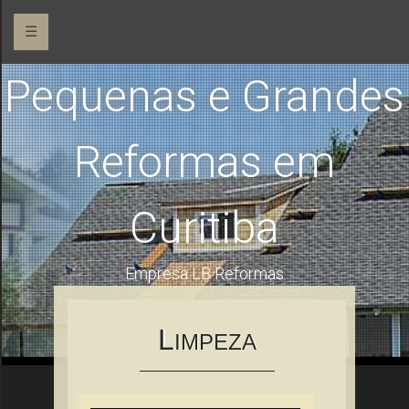
☰
Pequenas e Grandes
Reformas em
Curitiba
Empresa LB Reformas
L
IMPEZA