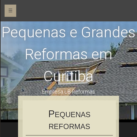
☰
Pequenas e Grandes
Reformas em
Curitiba
Empresa LB Reformas
P
EQUENAS
REFORMAS