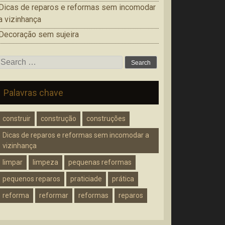
Dicas de reparos e reformas sem incomodar
a vizinhança
Decoração sem sujeira
Search
for:
Palavras chave
construir
construção
construções
Dicas de reparos e reformas sem incomodar a
vizinhança
limpar
limpeza
pequenas reformas
pequenos reparos
praticiade
prática
reforma
reformar
reformas
reparos