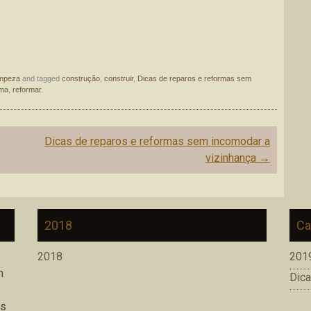
impeza
and tagged
construção
,
construir
,
Dicas de reparos e reformas sem
rma
,
reformar
.
Dicas de reparos e reformas sem incomodar a
vizinhança
→
2018
Ca
2018
201
m
Dica
os