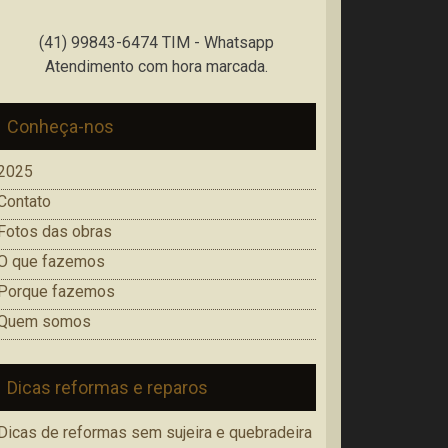
(41) 99843-6474 TIM - Whatsapp
Atendimento com hora marcada.
Conheça-nos
2025
Contato
Fotos das obras
O que fazemos
Porque fazemos
Quem somos
 parede lateral, um painel decorativo, além do rod
Dicas reformas e reparos
Dicas de reformas sem sujeira e quebradeira