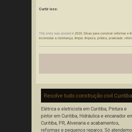
Curtir isso:
This entry was posted in
2019
,
Dicas para construir reformar e l
incomodar a vizinhança
,
limpar
,
limpeza
,
prática
,
praticiade
,
refo
Post
navigation
Resolve tudo construção civil Curitiba
Elétrica e eletricista em Curitiba, Pintura e
pintor em Curitiba, Hidráulica e encanador e
Curitiba, PR, Alvenaria e acabamentos,
reformas e pequenos reparos. Só atendem