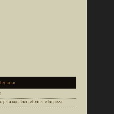
tegorias
9
s para construir reformar e limpeza