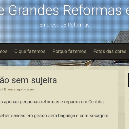
e Grandes Reformas e
Empresa LB Reformas
mos
O que fazemos
Porque fazemos
Fotos das obras
ão sem sujeira
hed
11 years ago
by
admin
mos apenas pequenas reformas e reparos em Curitiba.
eceber sancas em gesso sem bagunça e com secagem